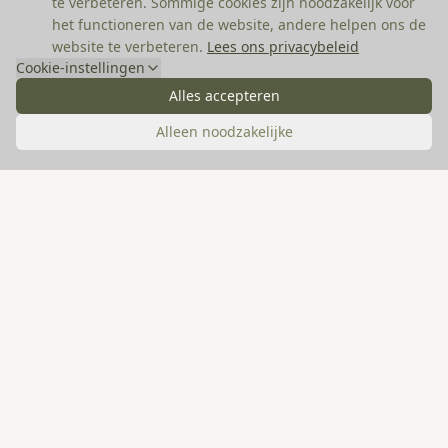
te verbeteren. Sommige cookies zijn noodzakelijk voor
het functioneren van de website, andere helpen ons de
website te verbeteren.
Lees ons privacybeleid
Cookie-instellingen
Alles accepteren
Noodzakelijke cookies
Vereist voor de basiswerking van de website. Deze kunnen niet
Alleen noodzakelijke
worden uitgeschakeld.
Analytische cookies
Helpen ons begrijpen hoe bezoekers de website gebruiken, zodat
we deze kunnen verbeteren.
Marketing cookies
Worden gebruikt om advertenties relevanter te maken voor u en
uw interesses.
Madelon van Bokhorst