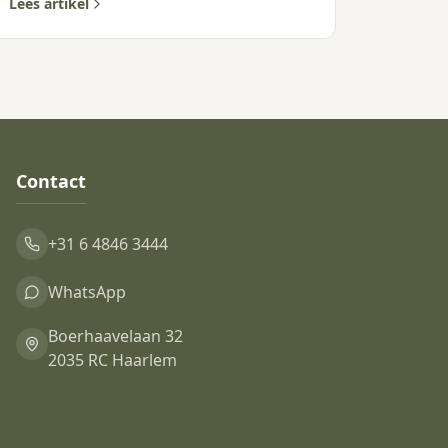
jaar?
Lees artikel
Contact
+31 6 4846 3444
WhatsApp
Boerhaavelaan 32
2035 RC Haarlem