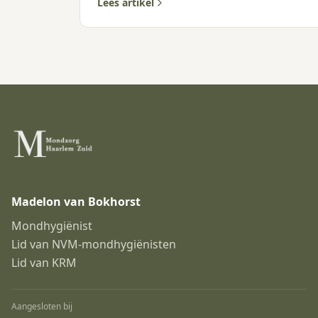
of een alarmsignaal?
Lees artikel
Madelon van Bokhorst
Mondhygiënist
Lid van NVM-mondhygiënisten
Lid van KRM
Aangesloten bij