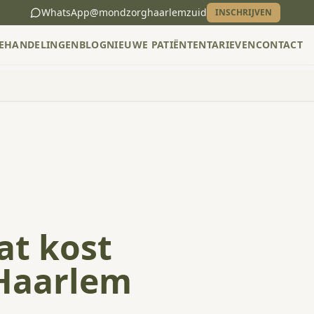
WhatsApp
@mondzorghaarlemzuid
INSCHRIJVEN
EHANDELINGEN
BLOG
NIEUWE PATIËNTEN
TARIEVEN
CONTACT
at kost
Haarlem