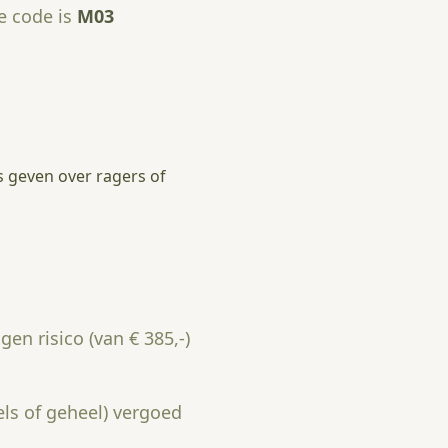
e code is
M03
s geven over ragers of
en risico (van € 385,-)
ls of geheel) vergoed