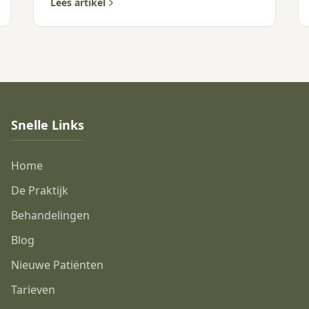
Haarlem Zuid.
Lees artikel
Snelle Links
Home
De Praktijk
Behandelingen
Blog
Nieuwe Patiënten
Tarieven